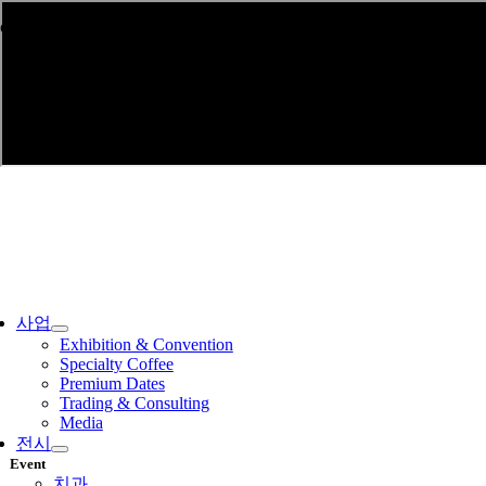
Skip
come to INDEX Holding Korea! Today is : August 7, 2026
to
content
ggle
vigation
사업
Exhibition & Convention
Specialty Coffee
Premium Dates
Trading & Consulting
Media
전시
Event
치과