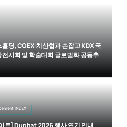
홀딩, COEX·치산협과 손잡고 KDX 국
전시회 및 학술대회 글로벌화 공동추
cement,INDEX
트] Duphat 2026 행사 연기 안내