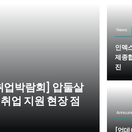
News
인덱스
제종합
진
무취업박람회] 압둘살
 취업 지원 현장 점
Announ
[업데이