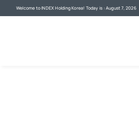
Skip
Welcome to INDEX Holding Korea! Today is : August 7, 2026
to
content