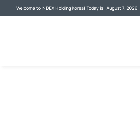
Skip
Welcome to INDEX Holding Korea! Today is : August 7, 2026
to
content