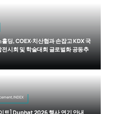
홀딩, COEX·치산협과 손잡고 KDX 국
전시회 및 학술대회 글로벌화 공동추
cement,INDEX
트] Duphat 2026 행사 연기 안내