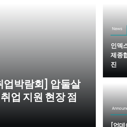
News
인덱스
제종합
진
무취업박람회] 압둘살
 취업 지원 현장 점
Announ
[업데이