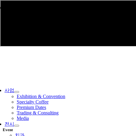
Skip
come to INDEX Holding Korea! Today is : August 7, 2026
to
content
ggle
vigation
사업
Exhibition & Convention
Specialty Coffee
Premium Dates
Trading & Consulting
Media
전시
Event
치과